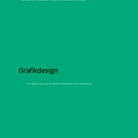
Dein Online-Auftritt, neu gedacht. Modern, responsiv und benutzerfreundlich.
Grafikdesign
Print, digital und bewegt. Von klassischer Werbung bis zum Geschäftsbericht.