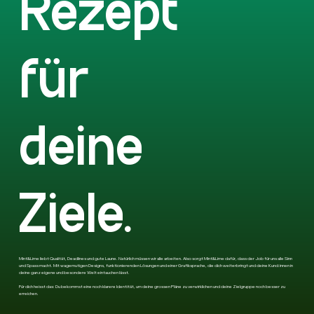
Rezept
für
deine
Ziele.
Mint&Lime liebt Qualität, Deadlines und gute Laune. Natürlich müssen wir alle arbeiten. Also sorgt Mint&Lime dafür, dass der Job für uns alle Sinn
und Spass macht. Mit wagemutigen Designs, funktionierenden Lösungen und einer Grafiksprache, die dich weiterbringt und deine Kund:innen in
deine ganz eigene und besondere Welt eintauchen lässt.
Für dich heisst das: Du bekommst eine noch klarere Identität, um deine grossen Pläne zu verwirklichen und deine Zielgruppe noch besser zu
erreichen.