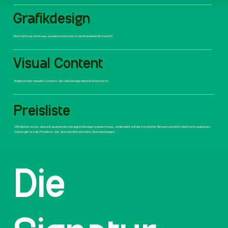
Grafikdesign
Sieht nicht nur schön aus, sondern unterstützt optimal deine Botschaft.
Visual Content
Ergänzender visueller Content, der dein Design sinnvoll unterstützt.
Preisliste
Mint&Lime weiss, dass ein spannendes Design ins Budget passen muss – schliesslich soll die Kreativität fliessen und nicht das Konto ausbluten.
Darum gibt es die Preisliste: klar, übersichtlich und ohne Überraschungen.
Die