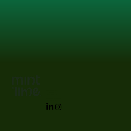
Mint&Lime GmbH
Etzelstrasse 3
8852 Altendorf
hello@mintandlime.ch
079 268 98 75