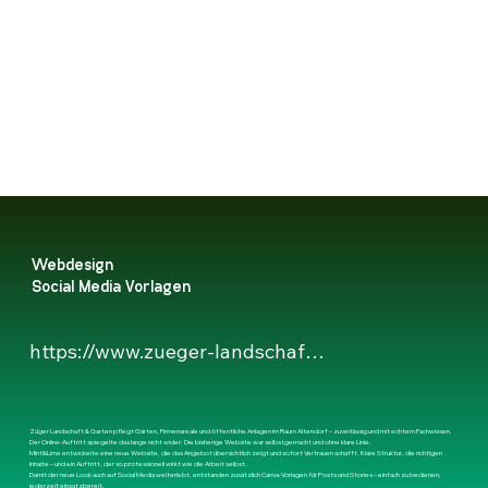
Züger Landschaft & Garten
Webdesign
Social Media Vorlagen
https://www.zueger-landschaft-garten.ch/
Züger Landschaft & Garten pflegt Gärten, Firmenareale und öffentliche Anlagen im Raum Altendorf – zuverlässig und mit echtem Fachwissen.
Der Online-Auftritt spiegelte das lange nicht wider: Die bisherige Website war selbstgemacht und ohne klare Linie.
Mint&Lime entwickelte eine neue Website, die das Angebot übersichtlich zeigt und sofort Vertrauen schafft. Klare Struktur, die richtigen
Inhalte – und ein Auftritt, der so professionell wirkt wie die Arbeit selbst.
Damit der neue Look auch auf Social Media weiterlebt, entstanden zusätzlich Canva-Vorlagen für Posts und Stories – einfach zu bedienen,
jederzeit einsatzbereit.